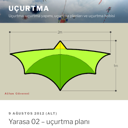
İçeriğe
UÇURTMA
geç
Uçurtma, uçurtma yapımı, uçurtma planları ve uçurtma hobisi
YAYIM
9 AĞUSTOS 2012
(
ALT
)
TARIHI
Yarasa 02 – uçurtma planı