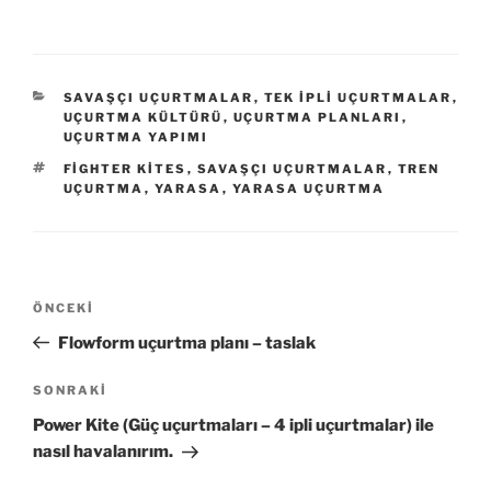
KATEGORILER
SAVAŞÇI UÇURTMALAR
,
TEK IPLI UÇURTMALAR
,
UÇURTMA KÜLTÜRÜ
,
UÇURTMA PLANLARI
,
UÇURTMA YAPIMI
ETIKETLER
FIGHTER KITES
,
SAVAŞÇI UÇURTMALAR
,
TREN
UÇURTMA
,
YARASA
,
YARASA UÇURTMA
Yazı
Önceki
ÖNCEKI
gezinmesi
Yazı
Flowform uçurtma planı – taslak
Sonraki
SONRAKI
Yazı
Power Kite (Güç uçurtmaları – 4 ipli uçurtmalar) ile
nasıl havalanırım.