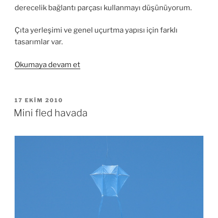
derecelik bağlantı parçası kullanmayı düşünüyorum.
Çıta yerleşimi ve genel uçurtma yapısı için farklı
tasarımlar var.
“Yarasa
Okumaya devam et
Uçurtma
(Batman)”
YAYIM
17 EKIM 2010
TARIHI
Mini fled havada