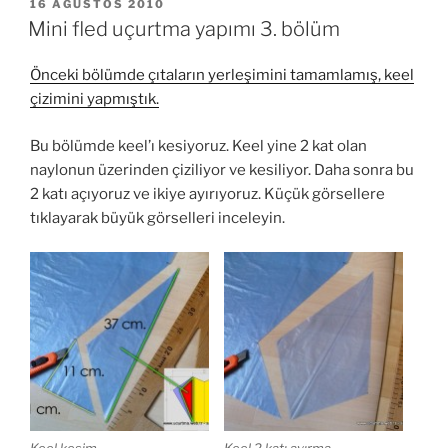
YAYIM
16 AĞUSTOS 2010
TARIHI
Mini fled uçurtma yapımı 3. bölüm
Önceki bölümde çıtaların yerleşimini tamamlamış, keel
çizimini yapmıştık.
Bu bölümde keel’ı kesiyoruz. Keel yine 2 kat olan
naylonun üzerinden çiziliyor ve kesiliyor. Daha sonra bu
2 katı açıyoruz ve ikiye ayırıyoruz. Küçük görsellere
tıklayarak büyük görselleri inceleyin.