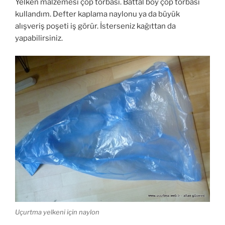
Yelken malzemesi çöp torbası. Battal boy çöp torbası
kullandım. Defter kaplama naylonu ya da büyük
alışveriş poşeti iş görür. İsterseniz kağıttan da
yapabilirsiniz.
Uçurtma yelkeni için naylon