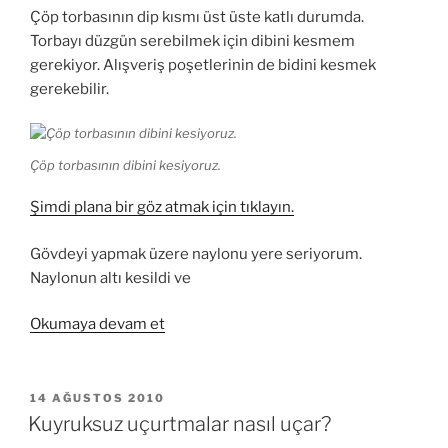
Çöp torbasının dip kısmı üst üste katlı durumda.
Torbayı düzgün serebilmek için dibini kesmem
gerekiyor. Alışveriş poşetlerinin de bidini kesmek
gerekebilir.
Çöp torbasının dibini kesiyoruz.
Şimdi plana bir göz atmak için tıklayın.
Gövdeyi yapmak üzere naylonu yere seriyorum.
Naylonun altı kesildi ve
“Mini
Okumaya devam et
fled
uçurtma
yapımı
YAYIM
14 AĞUSTOS 2010
TARIHI
1.
Kuyruksuz uçurtmalar nasıl uçar?
bölüm”