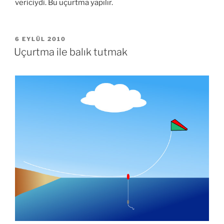
vericiydi. Bu uçurtma yapılır.
YAYIM
6 EYLÜL 2010
TARIHI
Uçurtma ile balık tutmak