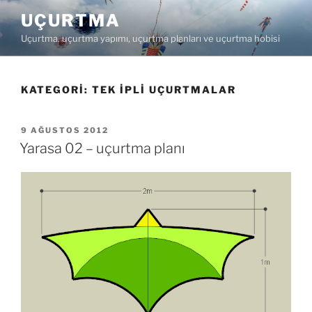
İçeriğe
UÇURTMA
geç
Uçurtma, uçurtma yapımı, uçurtma planları ve uçurtma hobisi
KATEGORI:
TEK IPLI UÇURTMALAR
YAYIM
9 AĞUSTOS 2012
TARIHI
Yarasa 02 – uçurtma planı