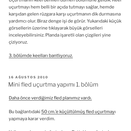
uçurtmayı hem belli bir açıda tutmayı sağlar, hemde
karşıdan gelen rüzgara karşı uçurtmanın dik durmasına
yardımcı olur. Biraz denge işi de görür. Yukarıdaki küçük
görsellerin üzerine tıklayarak büyük görselleri
inceleyebilirsiniz. Planda işaretli olan çizgileri yine
çiziyoruz.
3. bölümde keelları bantlıyoruz.
YAYIM
16 AĞUSTOS 2010
TARIHI
Mini fled uçurtma yapımı 1. bölüm
Daha önce verdiğimiz fled planımız vardı.
Bu bağlantıdaki
50 cm.’e küçültülmüş fled uçurtmay
ı
yapmaya karar verdim.