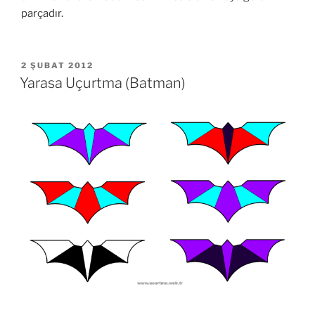
parçadır.
YAYIM
2 ŞUBAT 2012
TARIHI
Yarasa Uçurtma (Batman)