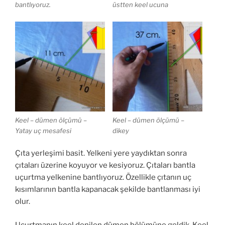
bantlıyoruz.
üstten keel ucuna
Keel – dümen ölçümü –
Keel – dümen ölçümü –
Yatay uç mesafesi
dikey
Çıta yerleşimi basit. Yelkeni yere yaydıktan sonra
çıtaları üzerine koyuyor ve kesiyoruz. Çıtaları bantla
uçurtma yelkenine bantlıyoruz. Özellikle çıtanın uç
kısımlarının bantla kapanacak şekilde bantlanması iyi
olur.
Uçurtmanın keel denilen dümen bölümüne geldik. Keel