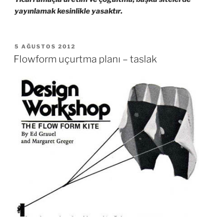
yayınlamak kesinlikle yasaktır.
YAYIM
5 AĞUSTOS 2012
TARIHI
Flowform uçurtma planı – taslak