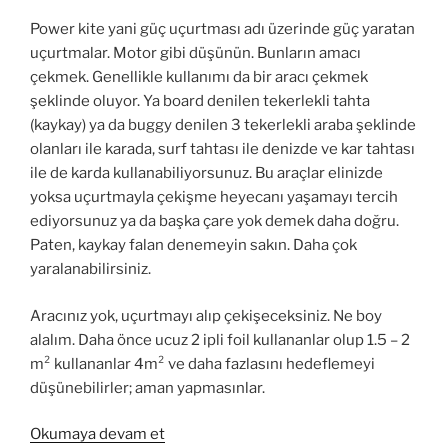
Power kite yani güç uçurtması adı üzerinde güç yaratan
uçurtmalar. Motor gibi düşünün. Bunların amacı
çekmek. Genellikle kullanımı da bir aracı çekmek
şeklinde oluyor. Ya board denilen tekerlekli tahta
(kaykay) ya da buggy denilen 3 tekerlekli araba şeklinde
olanları ile karada, surf tahtası ile denizde ve kar tahtası
ile de karda kullanabiliyorsunuz. Bu araçlar elinizde
yoksa uçurtmayla çekişme heyecanı yaşamayı tercih
ediyorsunuz ya da başka çare yok demek daha doğru.
Paten, kaykay falan denemeyin sakın. Daha çok
yaralanabilirsiniz.
Aracınız yok, uçurtmayı alıp çekişeceksiniz. Ne boy
alalım. Daha önce ucuz 2 ipli foil kullananlar olup 1.5 – 2
m² kullananlar 4m² ve daha fazlasını hedeflemeyi
düşünebilirler; aman yapmasınlar.
“Power
Okumaya devam et