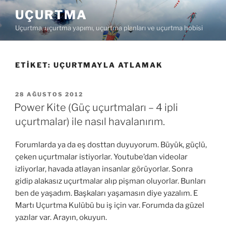
İçeriğe
UÇURTMA
geç
Uçurtma, uçurtma yapımı, uçurtma planları ve uçurtma hobisi
ETIKET:
UÇURTMAYLA ATLAMAK
YAYIM
28 AĞUSTOS 2012
TARIHI
Power Kite (Güç uçurtmaları – 4 ipli
uçurtmalar) ile nasıl havalanırım.
Forumlarda ya da eş dosttan duyuyorum. Büyük, güçlü,
çeken uçurtmalar istiyorlar. Youtube’dan videolar
izliyorlar, havada atlayan insanlar görüyorlar. Sonra
gidip alakasız uçurtmalar alıp pişman oluyorlar. Bunları
ben de yaşadım. Başkaları yaşamasın diye yazalım. E
Martı Uçurtma Kulübü bu iş için var. Forumda da güzel
yazılar var. Arayın, okuyun.