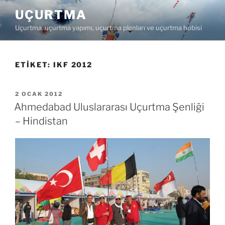
İçeriğe
UÇURTMA
geç
Uçurtma, uçurtma yapımı, uçurtma planları ve uçurtma hobisi
ETIKET:
IKF 2012
YAYIM
2 OCAK 2012
TARIHI
Ahmedabad Uluslararası Uçurtma Şenliği
– Hindistan