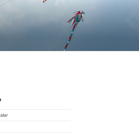
R
malar