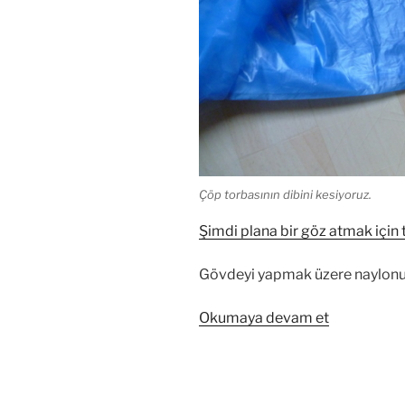
Çöp torbasının dibini kesiyoruz.
Şimdi plana bir göz atmak için t
Gövdeyi yapmak üzere naylonu y
“Mini
Okumaya devam et
fled
uçurtma
yapımı
1.