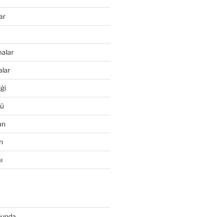
ar
alar
alar
ği
rü
rı
ı
ı
kında