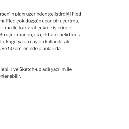
sen’in planı üzerinden geliştirdiği Fled
ımı. Fled çok düzgün uçan bir uçurtma.
tma ile fotoğraf çekme işlerinde
 Bu uçurtmanın çok çektiğini belirtmek
ta, kağıt ya da naylon kullanılarak
.
ve
50 cm.
eninde planları da
ilebilir ve
Sketch-up
adlı yazılım ile
nlenebilir.