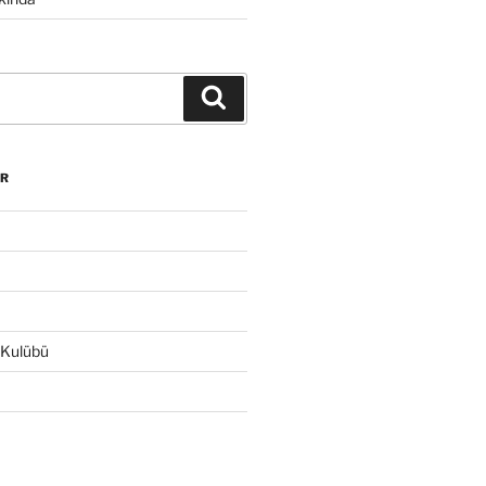
Ara
R
 Kulübü