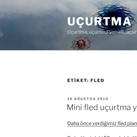
İçeriğe
geç
UÇURTMA
Uçurtma, uçurtma yapımı, uçur
ETIKET:
FLED
YAYIM
16 AĞUSTOS 2010
TARIHI
Mini fled uçurtma y
Daha önce verdiğimiz fled plan