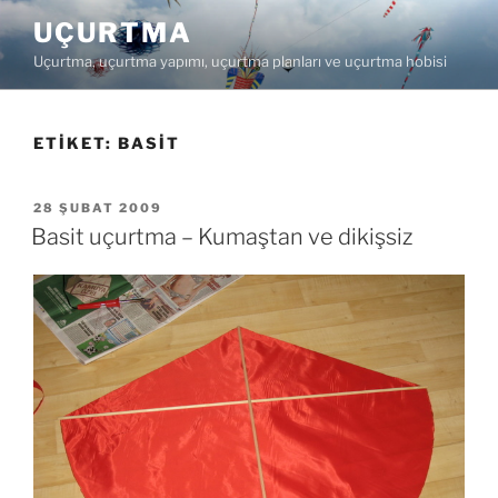
İçeriğe
UÇURTMA
geç
Uçurtma, uçurtma yapımı, uçurtma planları ve uçurtma hobisi
ETIKET:
BASIT
YAYIM
28 ŞUBAT 2009
TARIHI
Basit uçurtma – Kumaştan ve dikişsiz