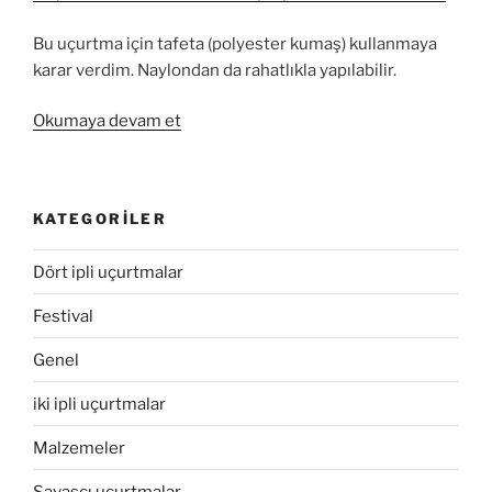
Bu uçurtma için tafeta (polyester kumaş) kullanmaya
karar verdim. Naylondan da rahatlıkla yapılabilir.
“Basit
Okumaya devam et
uçurtma
–
Kumaştan
KATEGORILER
ve
dikişsiz”
Dört ipli uçurtmalar
Festival
Genel
iki ipli uçurtmalar
Malzemeler
Savaşçı uçurtmalar